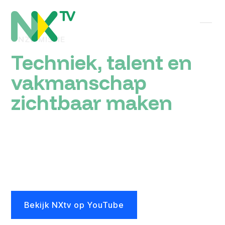
ONZE MISSIE
Techniek, talent en
vakmanschap
zichtbaar maken
NXtv maakt techniek zichtbaar, begrijpelijk en
aantrekkelijk voor iedereen die een toekomst in
techniek & technologie wil ontdekken én voor
organisaties die nieuw talent willen vinden en binden.
Bekijk NXtv op YouTube